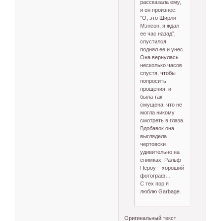
рассказала ему,
и он произнес:
“О, это Ширли
Мэнсон, я ждал
ее час назад”,
спустился,
поднял ее и унес.
Она вернулась
несколько часов
спустя, чтобы
попросить
прощения, и
была так
смущена, что не
могла никому
смотреть в глаза.
Вдобавок она
выглядела
чертовски
удивительно на
снимках. Ральф
Пероу – хороший
фотограф…
С тех пор я
люблю Garbage.
Оригинальный текст