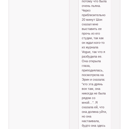
потому что была
очень пьяна.
Через
приблизительно
20 минут Шон
сказал мне
выставить ее
прочь из его
студии, так как
он ждал кого-то
из журнала
Vogue, так что я
разбудила ее.
Она открыла
глаза,
приподнялась,
посмотрела на
Эрин и сказала:
“кто эта дрянь
вон там, она
никогда не была
рядом со
мной…”. Я
сказала ей, что
она должна уйти,
но она
настаивала,
будто она здесь