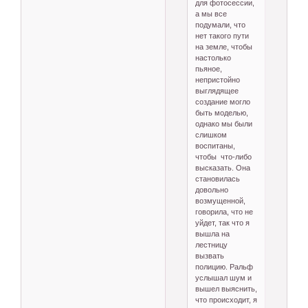
для фотосессии,
а мы все
подумали, что
нет такого пути
на земле, чтобы
настолько
пьяное,
непристойно
выглядящее
создание могло
быть моделью,
однако мы были
слишком
воспитаны,
чтобы что-либо
высказать. Она
становилась
довольно
возмущенной,
говорила, что не
уйдет, так что я
вышла на
лестницу
вызвать
полицию. Ральф
услышал шум и
вышел выяснить,
что происходит, я