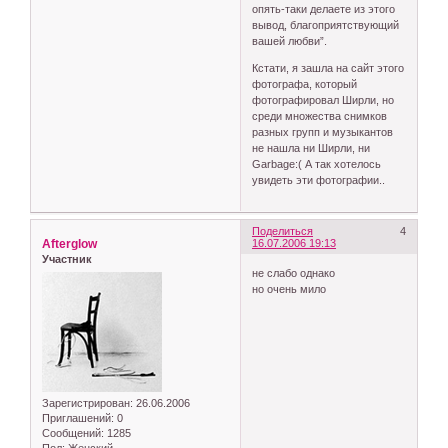
опять-таки делаете из этого
вывод, благоприятствующий
вашей любви”.
Кстати, я зашла на сайт этого
фотографа, который
фотографировал Ширли, но
среди множества снимков
разных групп и музыкантов
не нашла ни Ширли, ни
Garbage:( А так хотелось
увидеть эти фотографии..
Поделиться
4
Afterglow
16.07.2006 19:13
Участник
не слабо однако
но очень мило
Зарегистрирован
: 26.06.2006
Приглашений:
0
Сообщений:
1285
Пол:
Женский