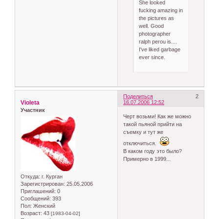
She looked
fucking amazing in
the pictures as
well. Good
photographer
ralph perou is....
I've liked garbage
ever since.
Поделиться
2
Violeta
16.07.2006 12:52
Участник
Черт возьми! Как же можно
такой пьяной прийти на
съемку и тут же
отключиться.
В каком году это было?
Примерно в 1999...
Откуда:
г. Курган
Зарегистрирован
: 25.05.2006
Приглашений:
0
Сообщений:
393
Пол:
Женский
Возраст:
43
[1983-04-02]