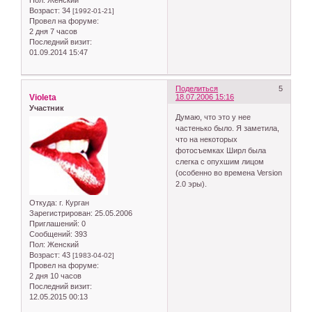
Возраст:
34
[1992-01-21]
Провел на форуме:
2 дня 7 часов
Последний визит:
01.09.2014 15:47
Поделиться
5
Violeta
18.07.2006 15:16
Участник
Думаю, что это у нее
частенько было. Я заметила,
что на некоторых
фотосъемках Ширл была
слегка с опухшим лицом
(особенно во времена Version
2.0 эры).
Откуда:
г. Курган
Зарегистрирован
: 25.05.2006
Приглашений:
0
Сообщений:
393
Пол:
Женский
Возраст:
43
[1983-04-02]
Провел на форуме:
2 дня 10 часов
Последний визит:
12.05.2015 00:13