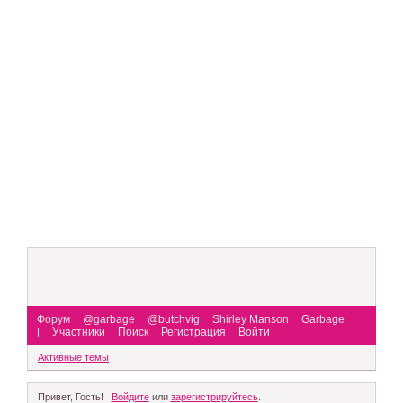
Форум
@garbage
@butchvig
Shirley Manson
Garbage
Участники
Поиск
Регистрация
Войти
|
Активные темы
Привет, Гость!
Войдите
или
зарегистрируйтесь
.