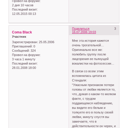
Провел на форуме:
2 дня 10 часов
Последний визит:
12.05.2015 00:13
Поделиться
3
Coma Black
16.07.2006 19:03
Участник
Мне эта история кажется
Зарегистрирован
: 25.05.2006
очень трогательной…
Приглашений:
0
Оригинально все же:
Сообщений:
324
полюбить группу после
Провел на форуме:
лицезрения ее пьянущей
3 часа 1 минуту
вокалистки на фотосессии…
Последний визит:
28.01.2008 18:00
В связи со всем этим
вспомнилась цитата из
Стендаля:
“Ужасным признаком потери
головы от любви является то,
что, думая о каком-то мелком
факте, с трудом
поддающемся наблюдению,
вы видите его белым и
толкуете его в пользу своей
любви, минуту спустя вы
замечаете, что в
действительности он черен, и