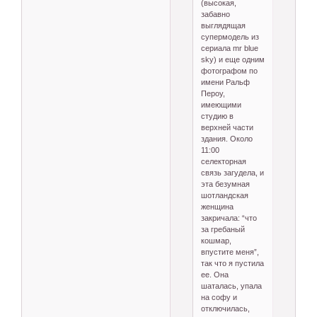
(высокая,
забавно
выглядящая
супермодель из
сериала mr blue
sky) и еще одним
фотографом по
имени Ральф
Пероу,
имеющими
студию в
верхней части
здания. Около
11:00
селекторная
связь загудела, и
эта безумная
шотландская
женщина
закричала: “что
за гребаный
кошмар,
впустите меня”,
так что я пустила
ее. Она
шаталась, упала
на софу и
отключилась,