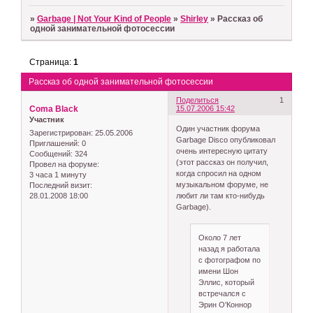
»
Garbage | Not Your Kind of People
»
Shirley
»
Рассказ об
одной занимательной фотосессии
Страница:
1
Рассказ об одной занимательной фотосессии
Поделиться
1
Coma Black
15.07.2006 15:42
Участник
Один участник форума
Зарегистрирован
: 25.05.2006
Garbage Disco опубликовал
Приглашений:
0
очень интересную цитату
Сообщений:
324
(этот рассказ он получил,
Провел на форуме:
когда спросил на одном
3 часа 1 минуту
музыкальном форуме, не
Последний визит:
28.01.2008 18:00
любит ли там кто-нибудь
Garbage).
Около 7 лет
назад я работала
с фотографом по
имени Шон
Эллис, который
встречался с
Эрин О'Коннор