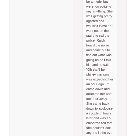
be a model but
were too polite to
say anything. She
was getting pretty
agitated abd
wouldn't leave so I
went out on the
stairs to call the
police. Ralph
heard the noise
and came out to
find out what was
going on so I told
him and he said
"Oh that'll be
shirley manson, I
was expecting her
an hour ago...."
came down and
collected her and
took her away.
She came back
down to apologise
a couple of hours
later and was so
embarrassed that
she couldn't look
anyone in the eye.