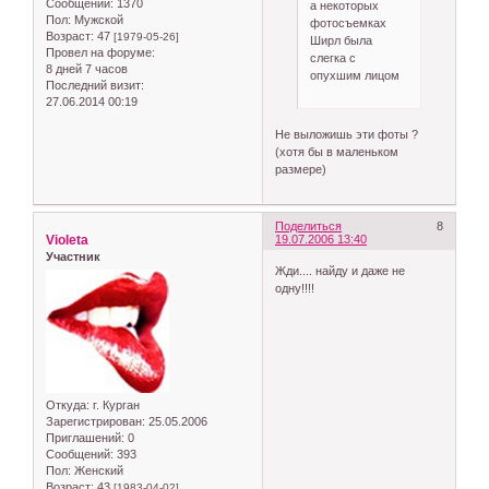
Сообщений:
1370
а некоторых
Пол:
Мужской
фотосъемках
Возраст:
47
[1979-05-26]
Ширл была
Провел на форуме:
слегка с
8 дней 7 часов
опухшим лицом
Последний визит:
27.06.2014 00:19
Не выложишь эти фоты ?
(хотя бы в маленьком
размере)
Поделиться
8
Violeta
19.07.2006 13:40
Участник
Жди.... найду и даже не
одну!!!!
Откуда:
г. Курган
Зарегистрирован
: 25.05.2006
Приглашений:
0
Сообщений:
393
Пол:
Женский
Возраст:
43
[1983-04-02]