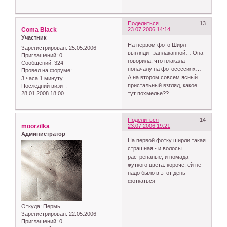
Поделиться
13
Coma Black
23.07.2006 14:14
Участник
На первом фото Ширл
Зарегистрирован
: 25.05.2006
выглядит заплаканной… Она
Приглашений:
0
говорила, что плакала
Сообщений:
324
поначалу на фотосессиях…
Провел на форуме:
А на втором совсем ясный
3 часа 1 минуту
пристальный взгляд, какое
Последний визит:
28.01.2008 18:00
тут похмелье??
Поделиться
14
moorzilka
23.07.2006 19:21
Администратор
На первой фотку ширли такая
страшная - и волосы
растрепаные, и помада
жуткого цвета. короче, ей не
надо было в этот день
фоткаться
Откуда:
Пермь
Зарегистрирован
: 22.05.2006
Приглашений:
0