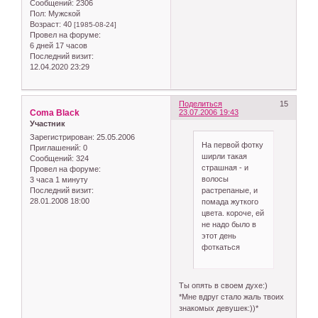
Сообщений:
2306
Пол:
Мужской
Возраст:
40
[1985-08-24]
Провел на форуме:
6 дней 17 часов
Последний визит:
12.04.2020 23:29
Поделиться
15
Coma Black
23.07.2006 19:43
Участник
Зарегистрирован
: 25.05.2006
На первой фотку
Приглашений:
0
ширли такая
Сообщений:
324
страшная - и
Провел на форуме:
волосы
3 часа 1 минуту
растрепаные, и
Последний визит:
28.01.2008 18:00
помада жуткого
цвета. короче, ей
не надо было в
этот день
фоткаться
Ты опять в своем духе:)
*Мне вдруг стало жаль твоих
знакомых девушек:))*