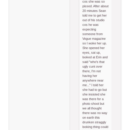
cos she was so
pissed. After about
20 minutes Sean
told me to get her
out of his studio
cos he was
expecting
someone from
Vogue magazine
so I woke her up.
She opened her
eyes, sat up,
looked at Erin and
said "who's that
ugly cunt over
there, I'm not
having her
anywhere near
me..." I told her
she had to go but
she insisted she
was there for a
photo shoot but
we all thought
there was no way
on earth this
drunken straggly
looking thing could