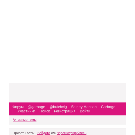
Форум
@garbage
@butchvig
Shirley Manson
Garbage
Участники
Поиск
Регистрация
Войти
|
Активные темы
Привет, Гость!
Войдите
или
зарегистрируйтесь
.