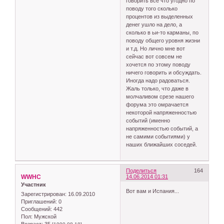
говорить всё что угодно по
поводу того сколько
процентов из выделенных
денег ушло на дело, а
сколько в ьи-то карманы, по
поводу общего уровня жизни
и т.д. Но лично мне вот
сейчас вот совсем не
хочется по этому поводу
ничего говорить и обсуждать.
Иногда надо радоваться.
Жаль только, что даже в
молчаливом срезе нашего
форума это омрачается
некоторой напряженностью
событий (именно
напряженностью событий, а
не самими событиями) у
наших ближайших соседей.
Поделиться
164
WWHC
14.06.2014 01:31
Участник
Вот вам и Испания...
Зарегистрирован
: 16.09.2010
Приглашений:
0
Сообщений:
442
Пол:
Мужской