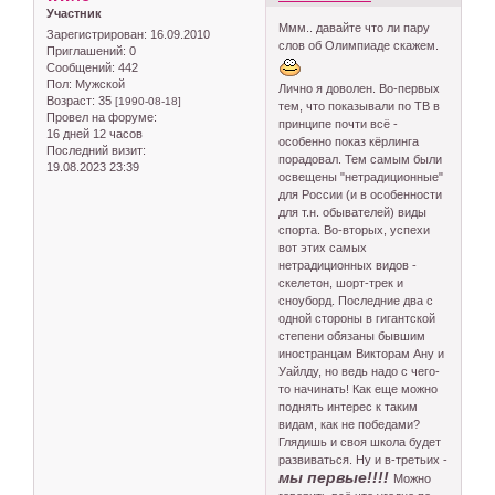
Участник
Ммм.. давайте что ли пару
Зарегистрирован
: 16.09.2010
слов об Олимпиаде скажем.
Приглашений:
0
Сообщений:
442
Пол:
Мужской
Лично я доволен. Во-первых
Возраст:
35
[1990-08-18]
тем, что показывали по ТВ в
Провел на форуме:
принципе почти всё -
16 дней 12 часов
особенно показ кёрлинга
Последний визит:
порадовал. Тем самым были
19.08.2023 23:39
освещены "нетрадиционные"
для России (и в особенности
для т.н. обывателей) виды
спорта. Во-вторых, успехи
вот этих самых
нетрадиционных видов -
скелетон, шорт-трек и
сноуборд. Последние два с
одной стороны в гигантской
степени обязаны бывшим
иностранцам Викторам Ану и
Уайлду, но ведь надо с чего-
то начинать! Как еще можно
поднять интерес к таким
видам, как не победами?
Глядишь и своя школа будет
развиваться. Ну и в-третьих -
мы первые!!!!
Можно