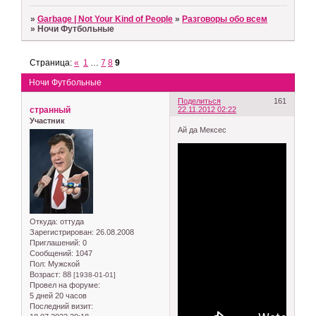
»
Garbage | Not Your Kind of People
»
Разговоры обо всем
»
Ночи Футбольные
Страница:
«
1
…
7
8
9
Ночи Футбольные
Поделиться
161
странный
22.11.2012 02:22
Участник
Ай да Мексес
Откуда:
оттуда
Зарегистрирован
: 26.08.2008
Приглашений:
0
Сообщений:
1047
Пол:
Мужской
Возраст:
88
[1938-01-01]
Провел на форуме:
5 дней 20 часов
Последний визит: