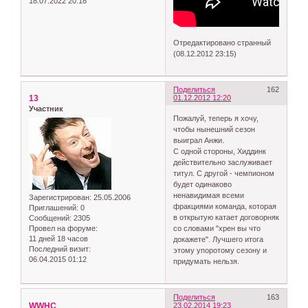
18.07.2022 20:18
Отредактировано странный
(08.12.2012 23:15)
Поделиться
162
13
01.12.2012 12:20
Участник
Пожалуй, теперь я хочу,
чтобы нынешний сезон
выиграл Анжи.
С одной стороны, Хиддинк
действительно заслуживает
титул. С другой - чемпионом
будет одинаково
ненавидимая всеми
Зарегистрирован
: 25.05.2006
фракциями команда, которая
Приглашений:
0
в открытую катает договорняк
Сообщений:
2305
Провел на форуме:
со словами "хрен вы что
11 дней 18 часов
докажете". Лучшего итога
Последний визит:
этому упоротому сезону и
06.04.2015 01:12
придумать нельзя.
Поделиться
163
WWHC
23.02.2014 19:23